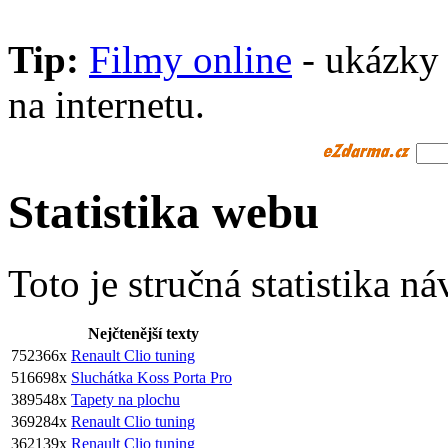
Tip:
Filmy online
- ukázky 
na internetu.
Statistika webu
Toto je stručná statistika ná
Nejčtenější texty
752366x
Renault Clio tuning
516698x
Sluchátka Koss Porta Pro
389548x
Tapety na plochu
369284x
Renault Clio tuning
362139x
Renault Clio tuning