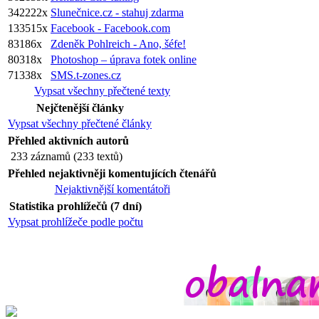
342222x
Slunečnice.cz - stahuj zdarma
133515x
Facebook - Facebook.com
83186x
Zdeněk Pohlreich - Ano, šéfe!
80318x
Photoshop – úprava fotek online
71338x
SMS.t-zones.cz
Vypsat všechny přečtené texty
Nejčtenější články
Vypsat všechny přečtené články
Přehled aktivních autorů
233 záznamů (233 textů)
Přehled nejaktivněji komentujících čtenářů
Nejaktivnější komentátoři
Statistika prohlížečů (7 dní)
Vypsat prohlížeče podle počtu